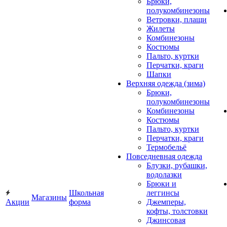
Брюки,
полукомбинезоны
Ветровки, плащи
Жилеты
Комбинезоны
Костюмы
Пальто, куртки
Перчатки, краги
Шапки
Верхняя одежда (зима)
Брюки,
полукомбинезоны
Комбинезоны
Костюмы
Пальто, куртки
Перчатки, краги
Термобельё
Повседневная одежда
Блузки, рубашки,
водолазки
Брюки и
Школьная
леггинсы
Магазины
Акции
форма
Джемперы,
кофты, толстовки
Джинсовая