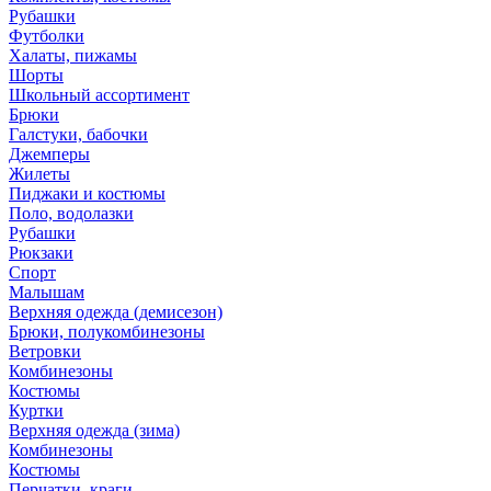
Рубашки
Футболки
Халаты, пижамы
Шорты
Школьный ассортимент
Брюки
Галстуки, бабочки
Джемперы
Жилеты
Пиджаки и костюмы
Поло, водолазки
Рубашки
Рюкзаки
Спорт
Малышам
Верхняя одежда (демисезон)
Брюки, полукомбинезоны
Ветровки
Комбинезоны
Костюмы
Куртки
Верхняя одежда (зима)
Комбинезоны
Костюмы
Перчатки, краги