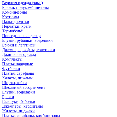
Верхняя одежда (зима)
Брюки, полукомбинезоны
Комбинезоны
Костюмы
Пальто, куртки
Перчатки, краги
Термобельё
Повседневная одежда
Блузки, рубашки, водолазки
Брюки и леггинсы
Джемперы, кофты, толстовки
Джинсовая одежда
Комплекты
Платья нарядные
Футболки
Платья, сарафаны
Халаты, пижамы
Шорты, юбки
Школьный ассортимент
Блузки, водолазки
Брюки
Галстуки, бабочки
Джемперы, кардиганы
Жилеты, пиджаки
Платья, сарафаны, комбинезоны