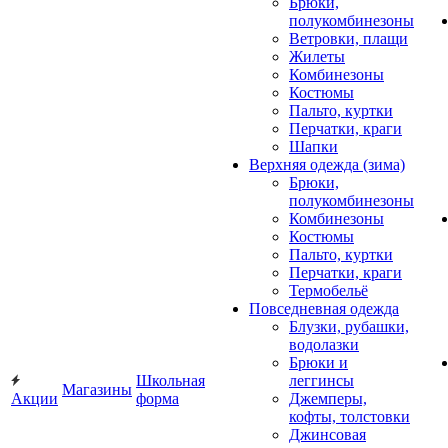
Брюки,
полукомбинезоны
Ветровки, плащи
Жилеты
Комбинезоны
Костюмы
Пальто, куртки
Перчатки, краги
Шапки
Верхняя одежда (зима)
Брюки,
полукомбинезоны
Комбинезоны
Костюмы
Пальто, куртки
Перчатки, краги
Термобельё
Повседневная одежда
Блузки, рубашки,
водолазки
Брюки и
Школьная
леггинсы
Магазины
Акции
форма
Джемперы,
кофты, толстовки
Джинсовая