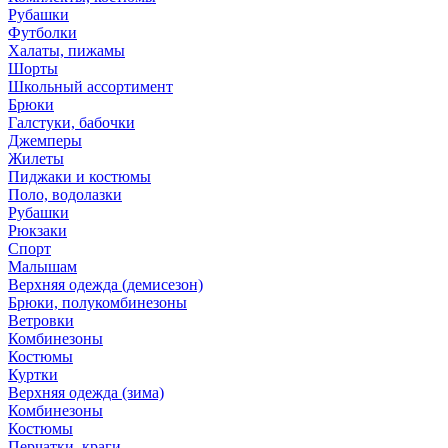
Рубашки
Футболки
Халаты, пижамы
Шорты
Школьный ассортимент
Брюки
Галстуки, бабочки
Джемперы
Жилеты
Пиджаки и костюмы
Поло, водолазки
Рубашки
Рюкзаки
Спорт
Малышам
Верхняя одежда (демисезон)
Брюки, полукомбинезоны
Ветровки
Комбинезоны
Костюмы
Куртки
Верхняя одежда (зима)
Комбинезоны
Костюмы
Перчатки, краги