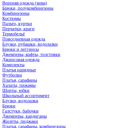
Верхняя одежда (зима)
Брюки, полукомбинезоны
Комбинезоны
Костюмы
Пальто, куртки
Перчатки, краги
Термобельё
Повседневная одежда
Блузки, рубашки, водолазки
Брюки и леггинсы
Джемперы, кофты, толстовки
Джинсовая одежда
Комплекты
Платья нарядные
Футболки
Платья, сарафаны
Халаты, пижамы
Шорты, юбки
Школьный ассортимент
Блузки, водолазки
Брюки
Галстуки, бабочки
Джемперы, кардиганы
Жилеты, пиджаки
Платья, сарафаны, комбинезоны