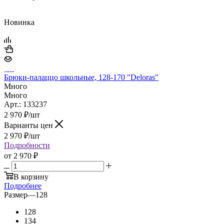
Новинка
Брюки-палаццо школьные, 128-170 "Deloras"
Много
Много
Арт.: 133237
2 970
₽
/шт
Варианты цен
2 970
₽
/шт
Подробности
от
2 970 ₽
В корзину
Подробнее
Размер
—
128
128
134