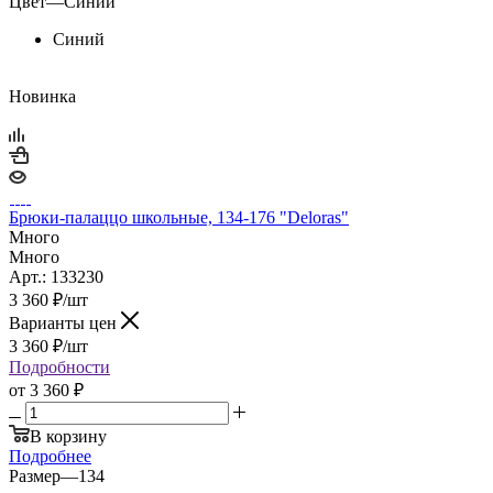
Цвет
—
Синий
Синий
Новинка
Брюки-палаццо школьные, 134-176 "Deloras"
Много
Много
Арт.: 133230
3 360
₽
/шт
Варианты цен
3 360
₽
/шт
Подробности
от
3 360 ₽
В корзину
Подробнее
Размер
—
134