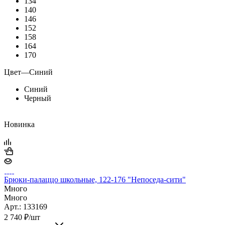
134
140
146
152
158
164
170
Цвет
—
Синий
Синий
Черный
Новинка
Брюки-палаццо школьные, 122-176 "Непоседа-сити"
Много
Много
Арт.: 133169
2 740
₽
/шт