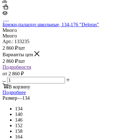
Брюки-палаццо школьные, 134-176 "Deloras"
Много
Много
Арт.: 133235
2 860
₽
/шт
Варианты цен
2 860
₽
/шт
Подробности
от
2 860 ₽
В корзину
Подробнее
Размер
—
134
134
140
146
152
158
164