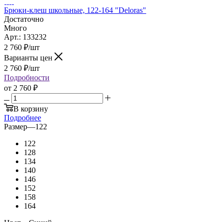
Брюки-клеш школьные, 122-164 "Deloras"
Достаточно
Много
Арт.: 133232
2 760
₽
/шт
Варианты цен
2 760
₽
/шт
Подробности
от
2 760 ₽
В корзину
Подробнее
Размер
—
122
122
128
134
140
146
152
158
164