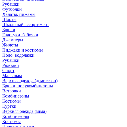
Рубашки
Футболки
Халаты, пижамы
Шорты
Школьный ассортимент
Брюки
Галстуки, бабочки
Джемперы
Жилеты
Пиджаки и костюмы
Поло, водолазки
Рубашки
Рюкзаки
Спорт
Малышам
Верхняя одежда (демисезон)
Брюки, полукомбинезоны
Ветровки
Комбинезоны
Костюмы
Куртки
Верхняя одежда (зима)
Комбинезоны
Костюмы
Перчатки, краги