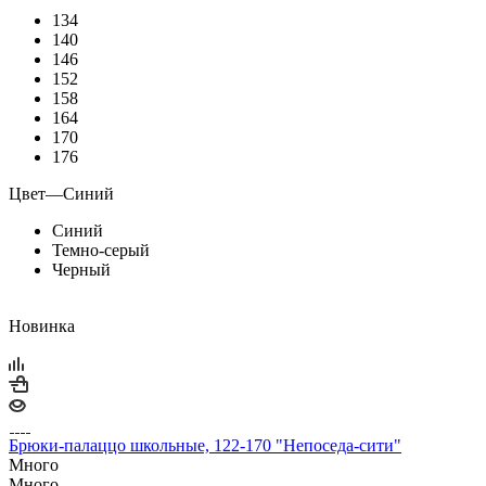
134
140
146
152
158
164
170
176
Цвет
—
Синий
Синий
Темно-серый
Черный
Новинка
Брюки-палаццо школьные, 122-170 "Непоседа-сити"
Много
Много