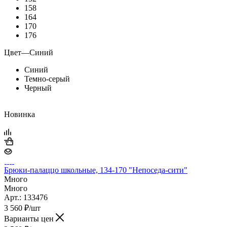
158
164
170
176
Цвет
—
Синий
Синий
Темно-серый
Черный
Новинка
Брюки-палаццо школьные, 134-170 "Непоседа-сити"
Много
Много
Арт.: 133476
3 560
₽
/шт
Варианты цен