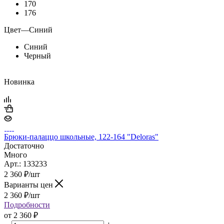
170
176
Цвет
—
Синий
Синий
Черный
Новинка
Брюки-палаццо школьные, 122-164 "Deloras"
Достаточно
Много
Арт.: 133233
2 360
₽
/шт
Варианты цен
2 360
₽
/шт
Подробности
от
2 360 ₽