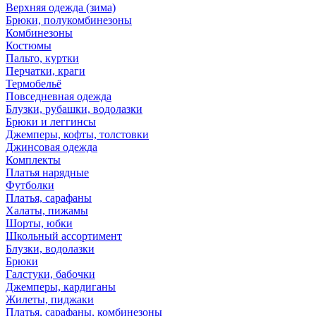
Верхняя одежда (зима)
Брюки, полукомбинезоны
Комбинезоны
Костюмы
Пальто, куртки
Перчатки, краги
Термобельё
Повседневная одежда
Блузки, рубашки, водолазки
Брюки и леггинсы
Джемперы, кофты, толстовки
Джинсовая одежда
Комплекты
Платья нарядные
Футболки
Платья, сарафаны
Халаты, пижамы
Шорты, юбки
Школьный ассортимент
Блузки, водолазки
Брюки
Галстуки, бабочки
Джемперы, кардиганы
Жилеты, пиджаки
Платья, сарафаны, комбинезоны