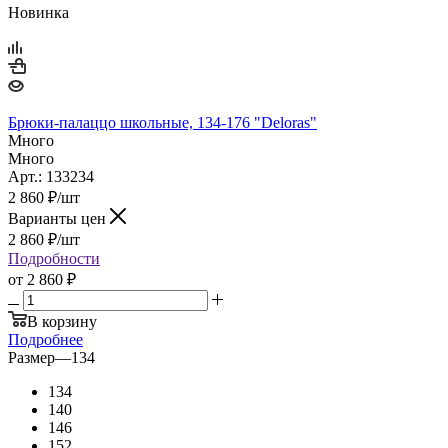
Новинка
Брюки-палаццо школьные, 134-176 "Deloras"
Много
Много
Арт.: 133234
2 860
₽
/шт
Варианты цен
2 860
₽
/шт
Подробности
от
2 860 ₽
В корзину
Подробнее
Размер
—
134
134
140
146
152