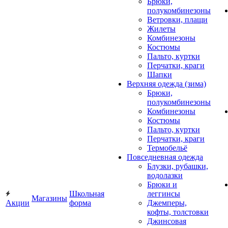
Брюки,
полукомбинезоны
Ветровки, плащи
Жилеты
Комбинезоны
Костюмы
Пальто, куртки
Перчатки, краги
Шапки
Верхняя одежда (зима)
Брюки,
полукомбинезоны
Комбинезоны
Костюмы
Пальто, куртки
Перчатки, краги
Термобельё
Повседневная одежда
Блузки, рубашки,
водолазки
Брюки и
Школьная
леггинсы
Магазины
Акции
форма
Джемперы,
кофты, толстовки
Джинсовая