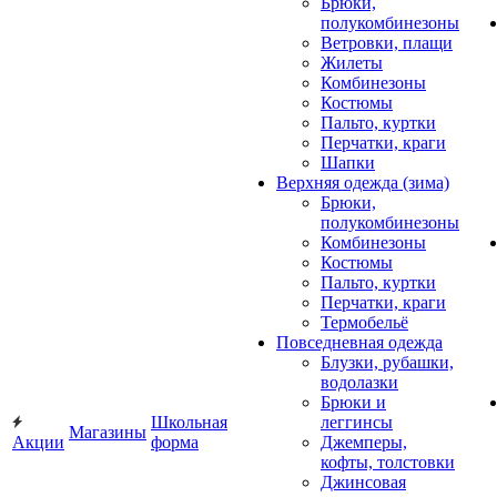
Брюки,
полукомбинезоны
Ветровки, плащи
Жилеты
Комбинезоны
Костюмы
Пальто, куртки
Перчатки, краги
Шапки
Верхняя одежда (зима)
Брюки,
полукомбинезоны
Комбинезоны
Костюмы
Пальто, куртки
Перчатки, краги
Термобельё
Повседневная одежда
Блузки, рубашки,
водолазки
Брюки и
Школьная
леггинсы
Магазины
Акции
форма
Джемперы,
кофты, толстовки
Джинсовая