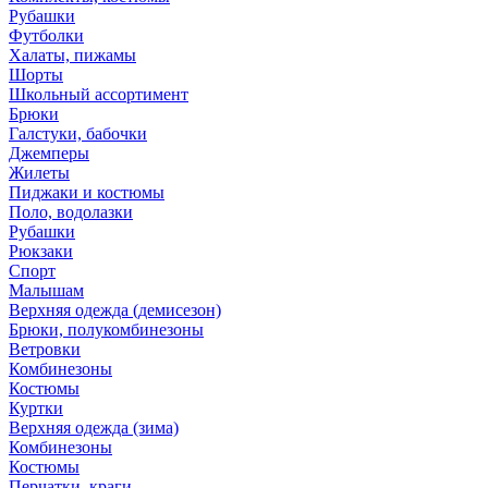
Рубашки
Футболки
Халаты, пижамы
Шорты
Школьный ассортимент
Брюки
Галстуки, бабочки
Джемперы
Жилеты
Пиджаки и костюмы
Поло, водолазки
Рубашки
Рюкзаки
Спорт
Малышам
Верхняя одежда (демисезон)
Брюки, полукомбинезоны
Ветровки
Комбинезоны
Костюмы
Куртки
Верхняя одежда (зима)
Комбинезоны
Костюмы
Перчатки, краги