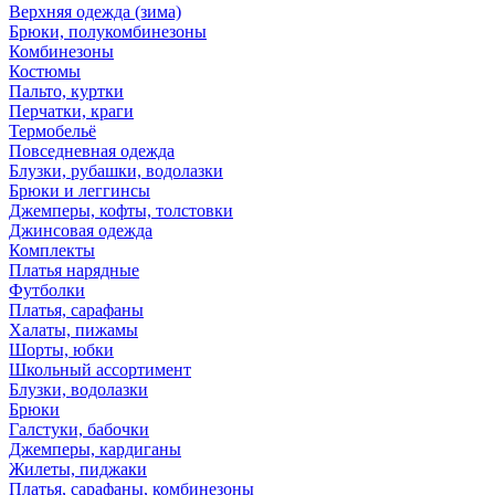
Верхняя одежда (зима)
Брюки, полукомбинезоны
Комбинезоны
Костюмы
Пальто, куртки
Перчатки, краги
Термобельё
Повседневная одежда
Блузки, рубашки, водолазки
Брюки и леггинсы
Джемперы, кофты, толстовки
Джинсовая одежда
Комплекты
Платья нарядные
Футболки
Платья, сарафаны
Халаты, пижамы
Шорты, юбки
Школьный ассортимент
Блузки, водолазки
Брюки
Галстуки, бабочки
Джемперы, кардиганы
Жилеты, пиджаки
Платья, сарафаны, комбинезоны