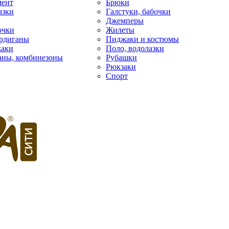
мент
Брюки
азки
Галстуки, бабочки
Джемперы
очки
Жилеты
рдиганы
Пиджаки и костюмы
жаки
Поло, водолазки
фаны, комбинезоны
Рубашки
Рюкзаки
Спорт