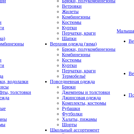
ащи
Брюки, полукомбинезоны
Ветровки
Жилеты
Комбинезоны
и
Костюмы
ги
Куртки
Малыш
Перчатки, краги
ма)
Шапки
Ве
омбинезоны
Верхняя одежда (зима)
Брюки, полукомбинезоны
Комбинезоны
и
Костюмы
ги
Куртки
Перчатки, краги
Ве
да
Термобельё
ки, водолазки
Повседневная одежда
инсы
Брюки
фты, толстовки
Джемперы и толстовки
По
ежда
Джинсовая одежда
Комплекты, костюмы
ные
Рубашки
Футболки
фаны
Халаты, пижамы
амы
Шорты
Школьный ассортимент