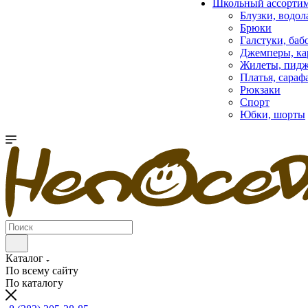
Школьный ассорти
Блузки, водол
Брюки
Галстуки, баб
Джемперы, ка
Жилеты, пид
Платья, сара
Рюкзаки
Спорт
Юбки, шорты
Каталог
По всему сайту
По каталогу