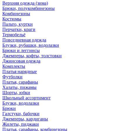
Верхняя одежда (зима)
Брюки, полукомбинезоны
Комбинезоны
Костюмы
Пальто, куртки
Перчатки, краги
Термобельё
Повседневная одежда
Блузки, рубашки, водолазки
Брюки и леггинсы
Джемперы, кофты, толстовки
Джинсовая одежда
Комплекты
Платья нарядные
Футболки
Платья, сарафаны
Халаты, пижамы
Шорты, юбки
Школьный ассортимент
Блузки, водолазки
Брюки
Галстуки, бабочки
Джемперы, кардиганы
Жилеты, пиджаки
Платья, сарафаны, комбинезоны