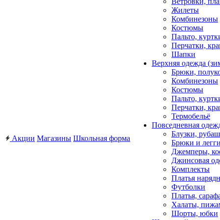
Ветровки, пл
Жилеты
Комбинезоны
Костюмы
Пальто, куртк
Перчатки, кра
Шапки
Верхняя одежда (зи
Брюки, полук
Комбинезоны
Костюмы
Пальто, куртк
Перчатки, кра
Термобельё
Повседневная одеж
Блузки, рубаш
Акции
Магазины
Школьная форма
Брюки и легг
Джемперы, ко
Джинсовая од
Комплекты
Платья наряд
Футболки
Платья, сара
Халаты, пиж
Шорты, юбки