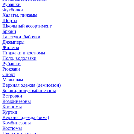
Рубашки
Футболки
Халаты, пижамы
Шорты
Школьный ассортимент
Брюки
Галстуки, бабочки
Джемперы
Жилеты
Пиджаки и костюмы
Поло, водолазки
Рубашки
Рюкзаки
Спорт
Малышам
Верхняя одежда (демисезон)
Брюки, полукомбинезоны
Ветровки
Комбинезоны
Костюмы
Куртки
Верхняя одежда (зима)
Комбинезоны
Костюмы
Перчатки, краги