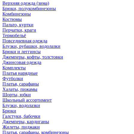
Верхняя одежда (зима)
Брюки, полукомбинезоны
Комбинезоны
Костюмы
Пальто, куртки
Перчатки, краги
Термобельё
Повседневная одежда
Блузки, рубашки, водолазки
Брюки и леггинсы
Джемперы, кофты, толстовки
Джинсовая одежда
Комплекты
Платья нарядные
Футболки
Платья, сарафаны
Халаты, пижамы
Шорты, юбки
Школьный ассортимент
Блузки, водолазки
Брюки
Галстуки, бабочки
Джемперы, кардиганы
Жилеты, пиджаки
Платья, сарафаны, комбинезоны