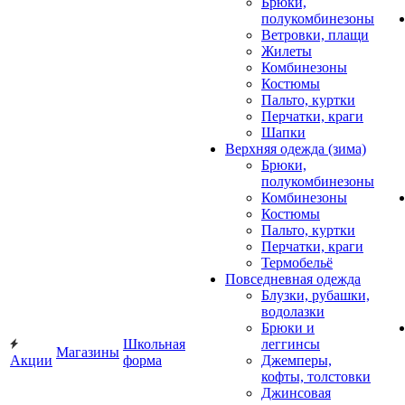
Брюки,
полукомбинезоны
Ветровки, плащи
Жилеты
Комбинезоны
Костюмы
Пальто, куртки
Перчатки, краги
Шапки
Верхняя одежда (зима)
Брюки,
полукомбинезоны
Комбинезоны
Костюмы
Пальто, куртки
Перчатки, краги
Термобельё
Повседневная одежда
Блузки, рубашки,
водолазки
Брюки и
Школьная
леггинсы
Магазины
Акции
форма
Джемперы,
кофты, толстовки
Джинсовая