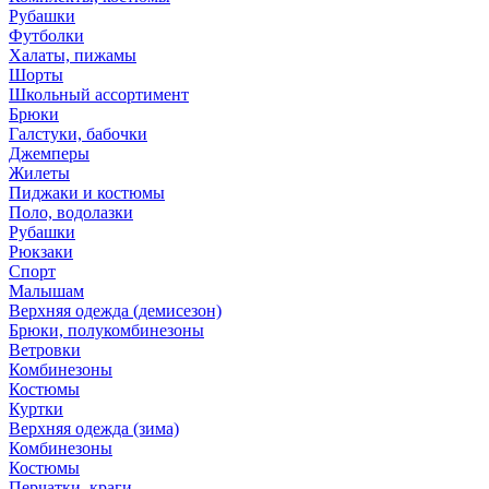
Рубашки
Футболки
Халаты, пижамы
Шорты
Школьный ассортимент
Брюки
Галстуки, бабочки
Джемперы
Жилеты
Пиджаки и костюмы
Поло, водолазки
Рубашки
Рюкзаки
Спорт
Малышам
Верхняя одежда (демисезон)
Брюки, полукомбинезоны
Ветровки
Комбинезоны
Костюмы
Куртки
Верхняя одежда (зима)
Комбинезоны
Костюмы
Перчатки, краги