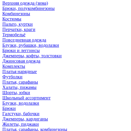
Верхняя одежда (зима)
Брюки, полукомбинезоны
Комбинезоны
Костюмы
Пальто, куртки
Перчатки, краги
Термобельё
Повседневная одежда
Блузки, рубашки, водолазки
Брюки и леггинсы
Джемперы, кофты, толстовки
Джинсовая одежда
Комплекты
Платья нарядные
Футболки
Платья, сарафаны
Халаты, пижамы
Шорты, юбки
Школьный ассортимент
Блузки, водолазки
Брюки
Галстуки, бабочки
Джемперы, кардиганы
Жилеты, пиджаки
Платья, сарафаны, комбинезоны