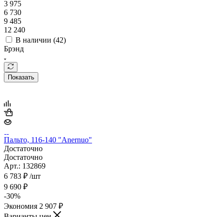
3 975
6 730
9 485
12 240
В наличии (
42
)
Брэнд
Показать
Пальто, 116-140 "Anernuo"
Достаточно
Достаточно
Арт.: 132869
6 783
₽
/шт
9 690
₽
-
30
%
Экономия
2 907
₽
Варианты цен