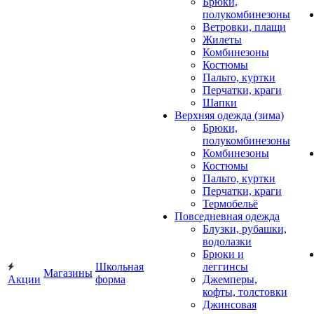
Брюки,
полукомбинезоны
Ветровки, плащи
Жилеты
Комбинезоны
Костюмы
Пальто, куртки
Перчатки, краги
Шапки
Верхняя одежда (зима)
Брюки,
полукомбинезоны
Комбинезоны
Костюмы
Пальто, куртки
Перчатки, краги
Термобельё
Повседневная одежда
Блузки, рубашки,
водолазки
Брюки и
Школьная
леггинсы
Магазины
Акции
форма
Джемперы,
кофты, толстовки
Джинсовая