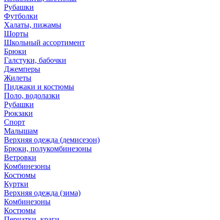
Рубашки
Футболки
Халаты, пижамы
Шорты
Школьный ассортимент
Брюки
Галстуки, бабочки
Джемперы
Жилеты
Пиджаки и костюмы
Поло, водолазки
Рубашки
Рюкзаки
Спорт
Малышам
Верхняя одежда (демисезон)
Брюки, полукомбинезоны
Ветровки
Комбинезоны
Костюмы
Куртки
Верхняя одежда (зима)
Комбинезоны
Костюмы
Перчатки, краги