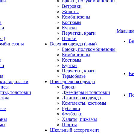
ащи
Брюки, полукомбинезоны
Ветровки
Жилеты
Комбинезоны
и
Костюмы
ги
Куртки
Малыш
Перчатки, краги
ма)
Шапки
Ве
омбинезоны
Верхняя одежда (зима)
Брюки, полукомбинезоны
Комбинезоны
и
Костюмы
ги
Куртки
Перчатки, краги
Ве
да
Термобельё
ки, водолазки
Повседневная одежда
инсы
Брюки
фты, толстовки
Джемперы и толстовки
По
ежда
Джинсовая одежда
Комплекты, костюмы
ные
Рубашки
Футболки
фаны
Халаты, пижамы
амы
Шорты
Школьный ассортимент