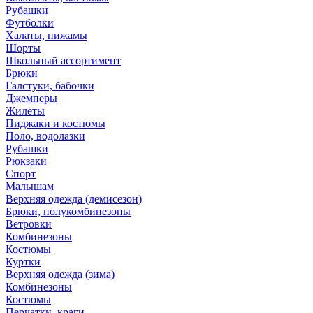
Рубашки
Футболки
Халаты, пижамы
Шорты
Школьный ассортимент
Брюки
Галстуки, бабочки
Джемперы
Жилеты
Пиджаки и костюмы
Поло, водолазки
Рубашки
Рюкзаки
Спорт
Малышам
Верхняя одежда (демисезон)
Брюки, полукомбинезоны
Ветровки
Комбинезоны
Костюмы
Куртки
Верхняя одежда (зима)
Комбинезоны
Костюмы
Перчатки, краги