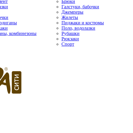
мент
Брюки
азки
Галстуки, бабочки
Джемперы
очки
Жилеты
рдиганы
Пиджаки и костюмы
жаки
Поло, водолазки
фаны, комбинезоны
Рубашки
Рюкзаки
Спорт