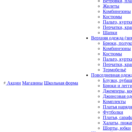
Ветровки, пл
Жилеты
Комбинезоны
Костюмы
Пальто, куртк
Перчатки, кра
Шапки
Верхняя одежда (зи
Брюки, полук
Комбинезоны
Костюмы
Пальто, куртк
Перчатки, кра
Термобельё
Повседневная одеж
Блузки, рубаш
Акции
Магазины
Школьная форма
Брюки и легг
Джемперы, ко
Джинсовая од
Комплекты
Платья наряд
Футболки
Платья, сара
Халаты, пиж
Шорты, юбки