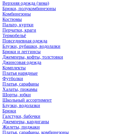
Верхняя одежда (зима)
Брюки, полукомбинезоны
Комбинезоны
Костюмы
Пальто, куртки
Перчатки, краги
Термобельё
Повседневная одежда
Блузки, рубашки, водолазки
Брюки и леггинсы
Джемперы, кофты, толстовки
Джинсовая одежда
Комплекты
Платья нарядные
Футболки
Платья, сарафаны
Халаты, пижамы
Шорты, юбки
Школьный ассортимент
Блузки, водолазки
Брюки
Галстуки, бабочки
Джемперы, кардиганы
Жилеты, пиджаки
Платья, сарафаны, комбинезоны