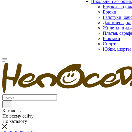
Школьный ассорти
Блузки, водол
Брюки
Галстуки, баб
Джемперы, ка
Жилеты, пид
Платья, сара
Рюкзаки
Спорт
Юбки, шорты
Каталог
По всему сайту
По каталогу